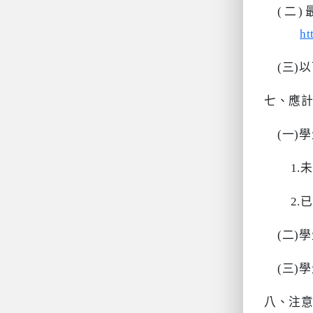
(
二
)
ht
(
三
)
以
七、應
(
一
)
學
1.
未
2.
已
(
二
)
學
(
三
)
學
八、注