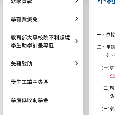
就學貸款
學雜費減免
一、依
教育部大專校院不利處境
學生助學計畫專區
二、申
學、
急難慰助
(
一
)
家
9
學生工讀金專區
(
二
)
應
佐
學產低收助學金
(
三
)
家