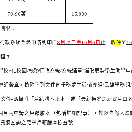
70-90
萬
―
15,000
請期限：
行政系統登錄申請列印自
8
月
25
日至
10
月
6
日止
，
收件
至
1
請程序
學校
e
化校園
/
校務行政系統
/
系統選單
/
選取弱勢學生助學申
導師簽章，檢附下列文件向學務處生活輔導組
/
民雄學務組
/
附文件
-
應檢附「戶籍謄本正本」或「最新換發之新式戶口
個月內申請之戶籍謄本（包括詳細記事）。如以自然人憑
資訊網查詢之電子戶籍謄本檢查號。