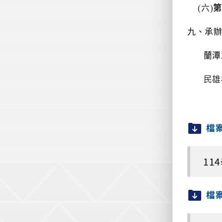
(
六
)
第
九、承
蘭潭
民雄
檔
11
檔