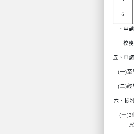
6
四
、申
校務
五、申
(
一
)
至
(
二
)
經
六、檢
(
一
)3