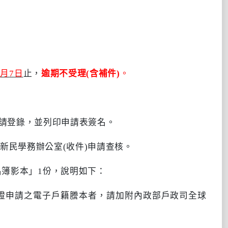
0
月
7
日
止，
逾期不受理
(
含補件
)
。
請登錄，並列印申請表簽名。
新民學務辦公室
(
收件
)
申請查核。
名簿影本」
1
份，說明如下
：
證申請之電子戶籍謄本者，請加附內政部戶政司全球