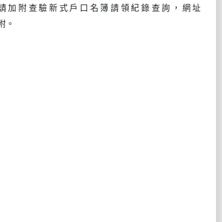
請加附查驗新式戶口名簿請領紀錄查詢，網址
附。