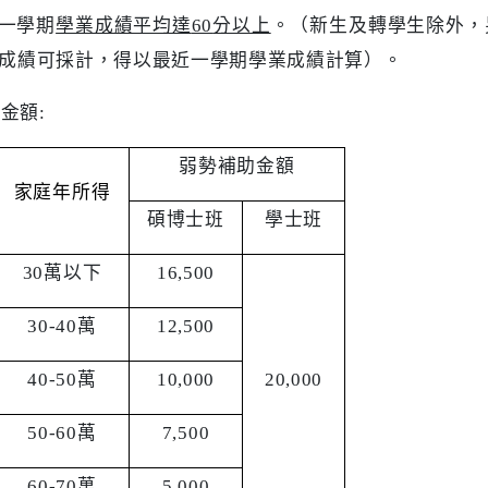
一學期
學業成績平均達
60
分以上
。（新生及轉學生除外，
成績可採計，得以最近一學期學業成績計算）。
助金額
:
弱勢補助金額
家庭年所得
碩博士班
學士班
30
萬以下
16,500
30-40
萬
12,500
40-50
萬
10,000
20,000
50-60
萬
7,500
60-70
萬
5,000