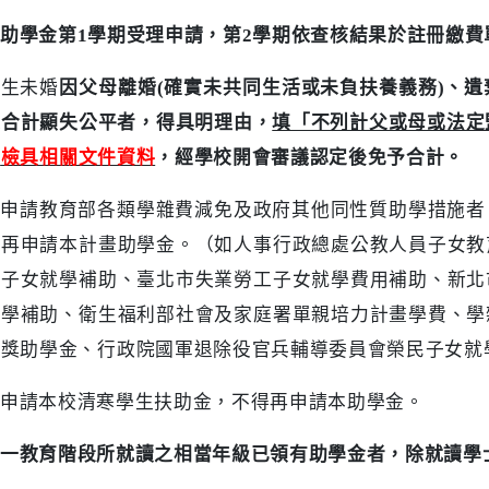
助學金第
1
學期受理申請，第
2
學期依查核結果於註冊繳費
學生未婚
因父母離婚
(
確實未共同生活或未負扶養義務
)
、遺
人合計顯失公平者，得具明理由，
填「不列計父或母或法定
並
檢具相關文件資料
，經學校開會審議認定後免予合計。
已申請教育部各類學雜費減免及政府其他同性質助學措施者
得再申請本計畫助學金。（如人事行政總處公教人員子女教
人子女就學補助、臺北市失業勞工子女就學費用補助、新北
就學補助、衛生福利部社會及家庭署單親培力計畫學費、學
學獎助學金、行政院國軍退除役官兵輔導委員會榮民子女就
申請本校清寒學生扶助金，不得再申請本助學金。
一教育階段所就讀之相當年級已領有助學金者，除就讀學