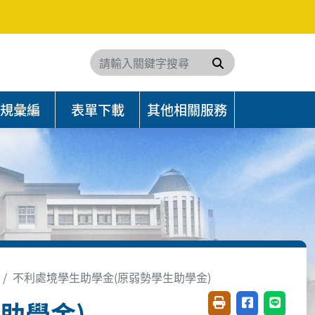
搜尋
規彙編
表單下載
其他相關服務
不利處境學生助學金(原弱勢學生助學金)
助學金)
友善列印(開新視窗)
分享至臉書(開
分享至 L