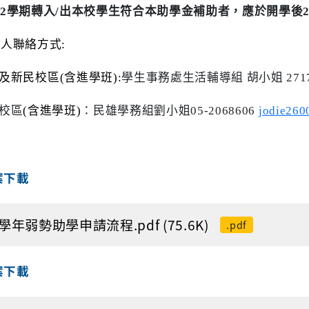
2
學期轉入
/
出本校學生符合本助學金補助者，應於開學後
辦人聯絡方式
:
及新民校區
(
含進學班
):
學生事務處生活輔導組 胡小姐
271
校區
(
含進學班
)
：民雄學務組劉小姐
05-2068606
jodie260
案下載
4學年弱勢助學申請流程.pdf (75.6K)
.pdf
案下載