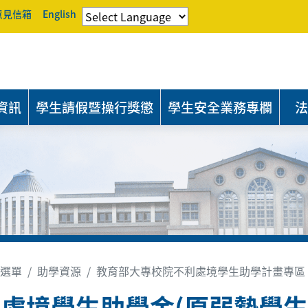
意見信箱
English
資訊
學生請假暨操行獎懲
學生安全業務專欄
法
選單
助學資源
教育部大專校院不利處境學生助學計畫專區
處境學生助學金(原弱勢學生