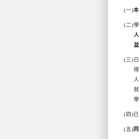
(
一
)
本
(
二
)
(
三
)
(
四
)
已
(
五
)
同