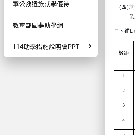
軍公教遺族就學優待
(
四
)
前
業
教育部圓夢助學網
三、補
114助學措施說明會PPT
級距
1
2
3
4
5