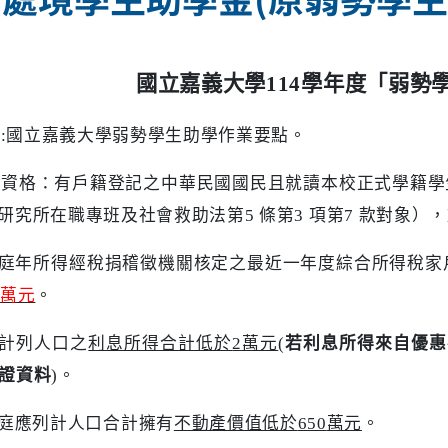
國立嘉義大學
114
學年度「弱勢
據
:
國立嘉義大學弱勢學生助學作業要點。
請資格：有戶籍登記之中華民國國民且就讀本校正式學籍學
研究所在職專班及社會救助法第
5
條第
3
項第
7
款對象），
庭年所得經稅捐稽徵機關核定之最近一年度綜合所得稅家
0
萬元
。
計列人口之
利息所得合計低於
2
萬元
(
若利息所得來自優惠
證資料
)
。
庭應列計人口合計擁有
不動產價值低於
650
萬元
。