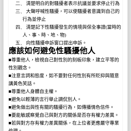
二、
清楚明白的對騷擾者表示抗議並要求停止行為
三、
大聲呼喊性騷擾，可以使騷擾者意識到自己的
行為並停止
四、
清楚記下性騷擾發生的情境與保全事證
(
當時的
人、事、時、地、物
)
五、
向性騷擾申訴窗口提出申訴。
應該如何避免性騷擾他人
■
尊重他人，檢視自己對性別的刻板印象，建立平等的
性別觀念。
■
注意言詞和態度，如不要對任何性別有所貶抑與隨意
講黃色笑話。
■
尊重他人身體自主權。
■
避免以輕薄的言行舉止調侃別人。
■
避免做出與性有關的騷擾行為，如傳播情色信件。
■
要能敏感察覺自己與對方的關係是否存有權力差異。
■
若與對方存有權力差異關係，在上位者更應嚴守專業
倫理。