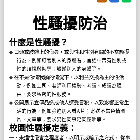
性騷擾防治
什麼是性騷擾？
◆
口頭或肢體上的侮辱，或與性和性別有關的不當騷擾
行為，例如盯著別人的身體看；言語中帶有性別或
性的歧視與侮辱；觸碰別人的身體等。
◆
在不是你情我願的情況下，以利益交換為主的性活
動，例如上司、老師利用權勢、考績、成績為理
由，要求私密的性服務。
◆
公開展示宣傳品造成他人遭受冒犯，以致影響正常生
活的行為，例如強迫別人看
A
片；寄送不當色情圖
片、文章等；要求異性同事陪同應酬等。
校園性騷擾定義：
一、未達性侵害之程度者，以明示或暗示之方式， 從事