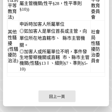
屬主管機關
(
性平§
28
，性平準則
平等
教育
§
10))
教育
委員
法
)
會
申訴時加害人所屬單位
◎如加害人是單位首長或主管，向
其他
社會
性騷
局
單位所在地直轄市、
縣市主管機
擾
性騷
關。
(
性騷
擾防
◎加害人或所屬單位不明，事件發
擾防
治委
生地警察機關或直轄
市、縣市主管
治法
)
員
會
機關
(
性騷§
13
Ⅰ、細則§
7
、準則§
5-
10)
回上一頁