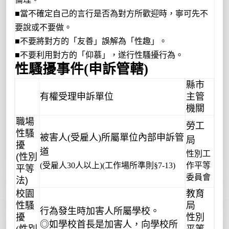
■
當不確定自己的言行是否為對方所歡迎時，寧可先不
要說或不要做。
■
不要將對方的「友善」誤解為「性趣」。
■
不要利用對方的「仰慕」，遂行性騷擾行為。
性騷擾事件
(
申訴管轄
)
縣市
有權受理申訴單位
主管
機關
職場
勞工
性騷
被害人
(
受雇人
)
所屬單位內部申訴管
局
擾
道
性別工
(性別
(
受雇人
30
人以上
)(
工作場所準則§
7-13)
作平等
平等
委員會
法)
校園
教育
性騷
局
行為發生時加害人所屬學校。
擾
性別
◎如學校首長是加害人，向學校所
(
性別
平等