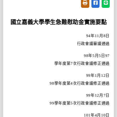
友善列印(開新視窗
分享至臉書(
分享至
國立嘉義大學學生急難慰助金實施要點
94
年
11
月
8
日
行政會議審議通過
98
年
5
月
5
日
97
學年度第
7
次行政會議修正通過
99
年
1
月
12
日
98
學年度第
4
次行政會議修正通過
99
年
12
月
7
日
99
學年度第
5
次行政會議修正通過
101
年
4
月
10
日