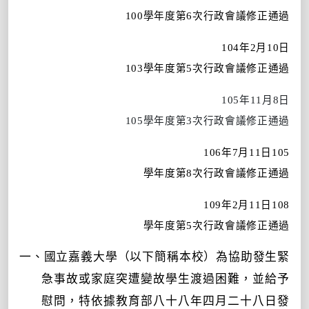
100
學年度第
6
次行政會議修正通過
104
年
2
月
10
日
103
學年度第
5
次行政會議修正通過
105
年
11
月
8
日
105
學年度第
3
次行政會議修正通過
106
年
7
月
11
日
105
學年度第
8
次行政會議修正通過
109
年
2
月
11
日
108
學年度第
5
次行政會議修正通過
一、國立嘉義大學（以下簡稱本校）為協助發生緊
急事故或家庭突遭變故
學生渡過困難，並給予
慰問
，特依據
教育部八十八
年四月二十八日發