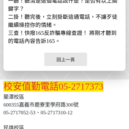
一聽！聽清楚這個電話說什麼？是否有以上關
鍵字？
二掛！聽完後，立刻掛斷這通電話，不讓歹徒
繼續操控你的情緒。
三查！快撥
165
反詐騙專線查證！
將剛才聽到
的電話內容告訴
165
。
回上一頁
校安值勤電話05-2717373
蘭潭校區
600355嘉義市鹿寮里學府路300號
05-2717052-53、05-2717310-12
民雄校區