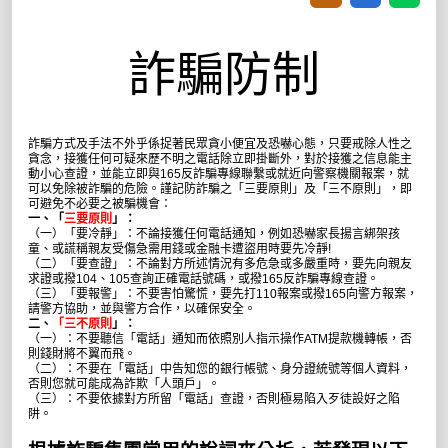
詐騙防制
詐騙方式及手法不外乎係捉著民眾貪小便宜及恐嚇心態，只要戒除人性之
貪念，接獲任何可疑來歷不明之電話除立即掛斷外，對於接獲之信息能主
動小心查證，並能立即與
165
反詐騙專線聯繫或就近向警察機關報案，就
可以免除被詐騙的危險。謹記防詐騙之「三要原則」及「三不原則」，即
可避免不必要之被騙機會：
一、「
三要原則
」：
（一）「要冷靜」：不論接獲任何電話通知，例如恐嚇家長揚言綁架孩
童、或謊稱親友受傷急需用錢或金融卡遭盜用時要先冷靜
!
（二）「要查證」：不論對方所述情況有多危急或多嚴重時，要先向親友
求證或撥
104
、
105
查詢正確電話號碼，或撥
165
反詐騙專線查證。
（三）「要報警」：不要害怕驚慌，要先打
110
報案或撥
165
向警方報案，
請警方協助，並與警方合作，以確保安全。
二、
「三不原則
」：
（一）：不要聽信「電話」通知而依照別人指示操作
ATM
提款機轉帳，否
則錢財將不翼而飛。
（二）：不要在「電話」中告知您的銀行帳號、身分證統號等個人資料，
否則您就可能成為詐欺「人頭戶」。
（三）：不要依據對方所留「電話」查證，否則極易陷入歹徒設好之陷
阱。