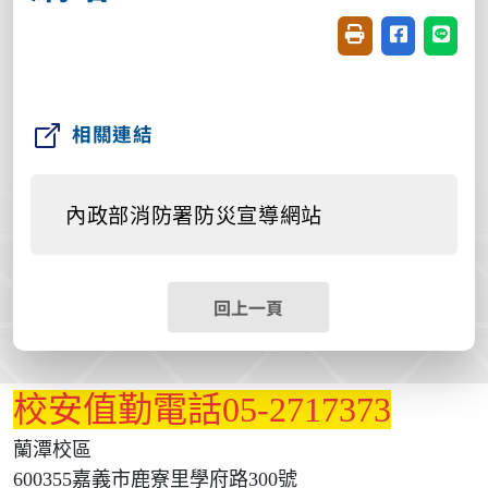
友善列印(開新視窗
分享至臉書(
分享至
相關連結
內政部消防署防災宣導網站
回上一頁
校安值勤電話05-2717373
蘭潭校區
600355嘉義市鹿寮里學府路300號