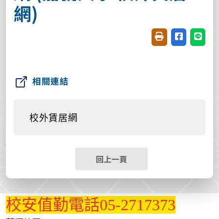
網)
友善列印(開新視窗
分享至臉書(
分享至
相關連結
校外賃居網
回上一頁
校安值勤電話05-2717373