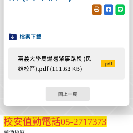
友善列印(開新視窗
分享至臉書(
分享至
檔案下載
嘉義大學周邊易肇事路段 (民
.pdf
雄校區).pdf (111.63 KB)
回上一頁
校安值勤電話05-2717373
蘭潭校區