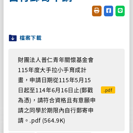
友善列印(開新視窗
分享至臉書(
分享至
檔案下載
財團法人普仁青年關懷基金會
115年度大手拉小手育成計
畫，申請日期從115年5月15
日起至114年6月16日止(郵戳
.pdf
為憑)，請符合資格且有意願申
請之同學於期限內自行郵寄申
請。.pdf (564.9K)