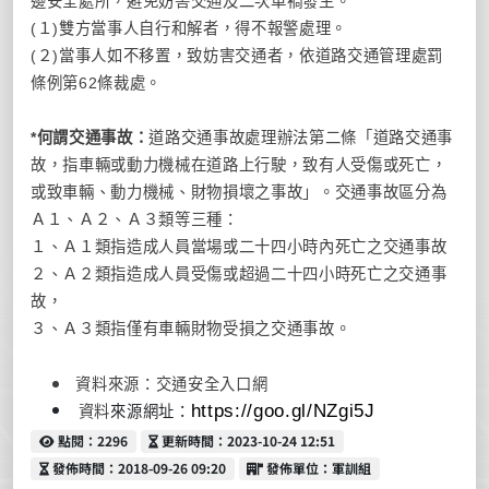
邊安全處所，避免妨害交通及二次車禍發生。
(１)雙方當事人自行和解者，得不報警處理。
(２)當事人如不移置，致妨害交通者，依道路交通管理處罰
條例第62條裁處。
*何謂交通事故：
道路交通事故處理辦法第二條「道路交通事
故，指車輛或動力機械在道路上行駛，致有人受傷或死亡，
或致車輛、動力機械、財物損壞之事故」。交通事故區分為
Ａ１、Ａ２、Ａ３類等三種：
１、Ａ１類指造成人員當場或二十四小時內死亡之交通事故
２、Ａ２類指造成人員受傷或超過二十四小時死亡之交通事
故，
３、Ａ３類指僅有車輛財物受損之交通事故。
資料來源：交通安全入口網
資料
來源網址：
https://goo.gl/NZgi5J
點閱
更新時間
點閱：2296
更新時間：2023-10-24 12:51
發佈時間
發佈單位
發佈時間：2018-09-26 09:20
發佈單位：軍訓組