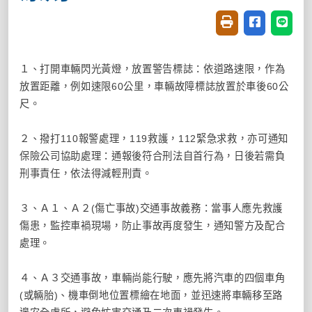
友善列印(開新視窗
分享至臉書(
分享至
１、打開車輛閃光黃燈，放置警告標誌：依道路速限，作為
放置距離，例如速限60公里，車輛故障標誌放置於車後60公
尺。
２、撥打110報警處理，119救護，112緊急求救，亦可通知
保險公司協助處理：通報後符合刑法自首行為，日後若需負
刑事責任，依法得減輕刑責。
３、Ａ１、Ａ２(傷亡事故)交通事故義務：當事人應先救護
傷患，監控車禍現場，防止事故再度發生，通知警方及配合
處理。
４、Ａ３交通事故，車輛尚能行駛，應先將汽車的四個車角
(或輛胎)、機車倒地位置標繪在地面，並迅速將車輛移至路