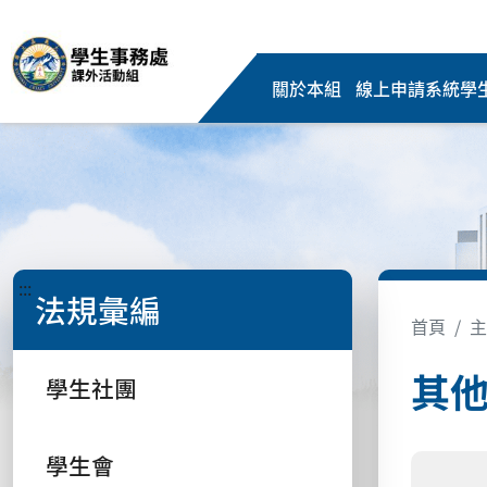
關於本組
線上申請系統
學
:::
法規彙編
首頁
主
其
學生社團
學生會