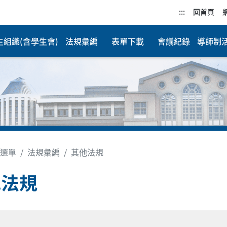
:::
回首頁
生組織(含學生會)
法規彙編
表單下載
會議紀錄
導師制
選單
法規彙編
其他法規
他法規