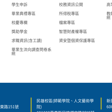
學生申訴
校務資訊公開
高
畢業典禮專區
所得稅專區
教
統
校慶專欄
檔案專區
獎助學金
智慧財產權專區
求職資訊(含工讀)
資安暨個資保護專區
畢業生流向調查問卷系
統
民雄校區(師範學院、人文藝術學
新
森東路151號
院)
6