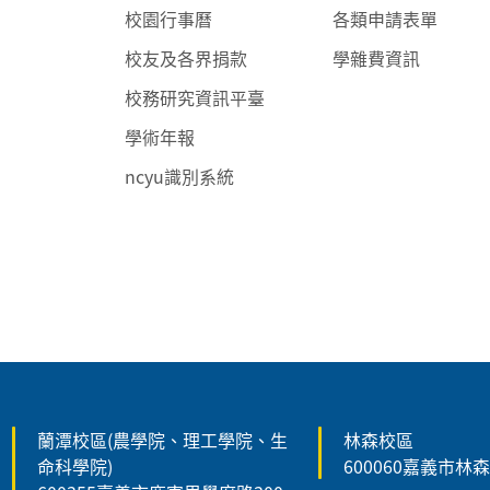
校園行事曆
各類申請表單
校友及各界捐款
學雜費資訊
校務研究資訊平臺
學術年報
ncyu識別系統
:::
蘭潭校區(農學院、理工學院、生
林森校區
命科學院)
600060嘉義市林