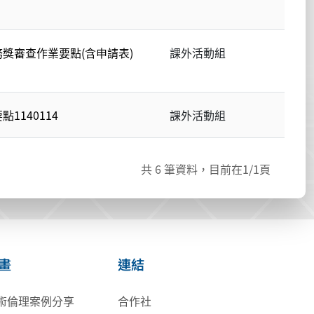
獎審查作業要點(含申請表)
課外活動組
1140114
課外活動組
共
6
筆資料，目前在
1
/1頁
畫
連結
術倫理案例分享
合作社