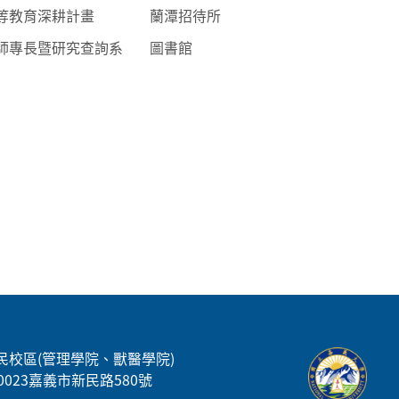
等教育深耕計畫
蘭潭招待所
師專長暨研究查詢系
圖書館
民校區(管理學院、獸醫學院)
00023嘉義市新民路580號