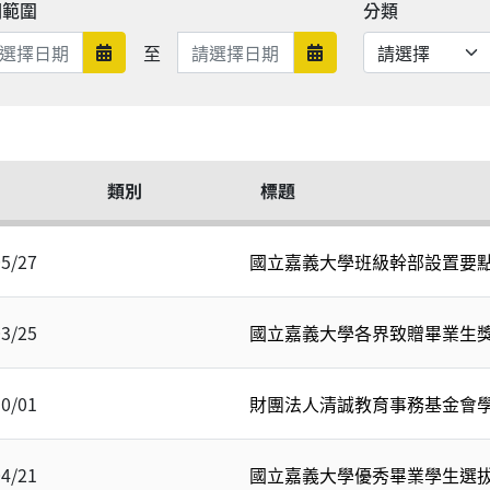
期範圍
分類
日期範圍結束
至
日期範圍開始
日期範圍結束
類別
標題
05/27
國立嘉義大學班級幹部設置要點1
03/25
國立嘉義大學各界致贈畢業生
10/01
財團法人清誠教育事務基金會
04/21
國立嘉義大學優秀畢業學生選拔辦