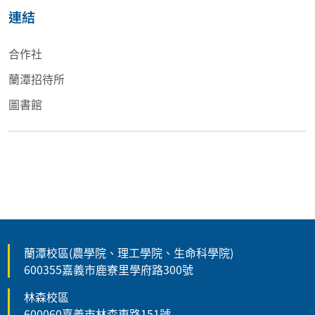
連結
合作社
蘭潭招待所
圖書館
蘭潭校區(農學院、理工學院、生命科學院)
600355嘉義市鹿寮里學府路300號
林森校區
600060嘉義市林森東路151號