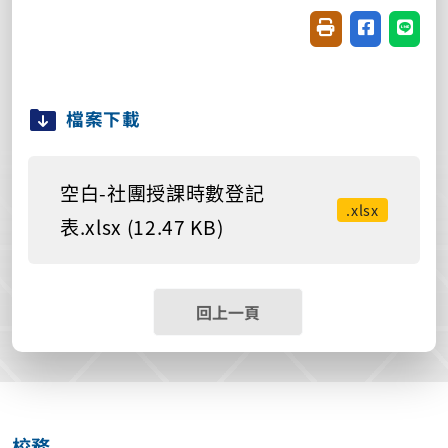
友善列印(開新視窗
分享至臉書(
分享至
檔案下載
空白-社團授課時數登記
.xlsx
表.xlsx (12.47 KB)
回上一頁
校務