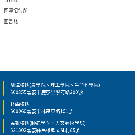
蘭潭招待所
圖書館
蘭潭校區(農學院、理工學院、生命科學院)
600355嘉義市鹿寮里學府路300號
林森校區
600060嘉義市林森東路151號
民雄校區(師範學院、人文藝術學院)
621302嘉義縣民雄鄉文隆村85號