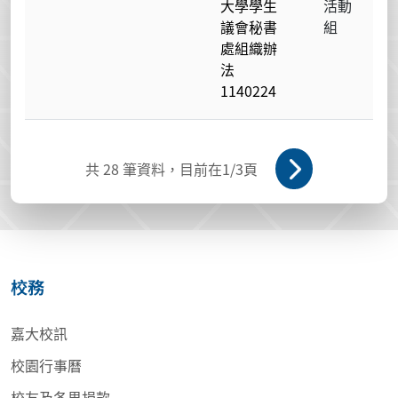
大學學生
活動
議會秘書
組
處組織辦
法
1140224
共
28
筆資料，目前在
1
/3頁
校務
嘉大校訊
校園行事曆
校友及各界捐款