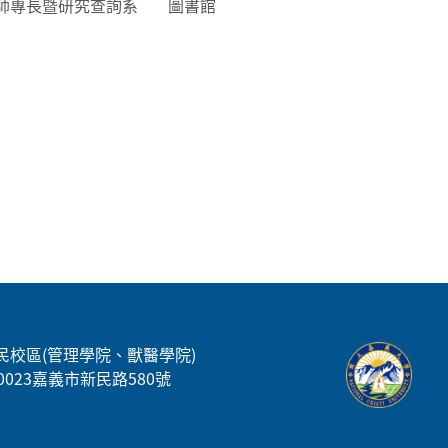
師專長暨研究查詢系
圖書館
民校區(管理學院、獸醫學院)
00023嘉義市新民路580號