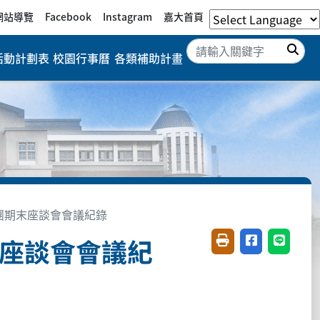
網站導覽
Facebook
Instagram
嘉大首頁
搜
活動計劃表
校園行事曆
各類補助計畫
社團期末座談會會議紀錄
末座談會會議紀
友善列印(開新視窗)
分享至臉書(開
分享至 L