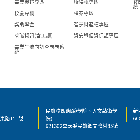
畢業典禮專區
所得稅專區
教
統
校慶專欄
檔案專區
獎助學金
智慧財產權專區
求職資訊(含工讀)
資安暨個資保護專區
畢業生流向調查問卷系
統
民雄校區(師範學院、人文藝術學
新
森東路151號
院)
6
621302嘉義縣民雄鄉文隆村85號