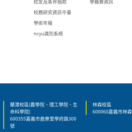
校友及各界捐款
學雜費資訊
校務研究資訊平臺
學術年報
ncyu識別系統
:::
蘭潭校區(農學院、理工學院、生
林森校區
命科學院)
600060嘉義市林
600355嘉義市鹿寮里學府路300
號