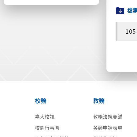
檔
10
校務
教務
嘉大校訊
教務法規彙編
校園行事曆
各類申請表單