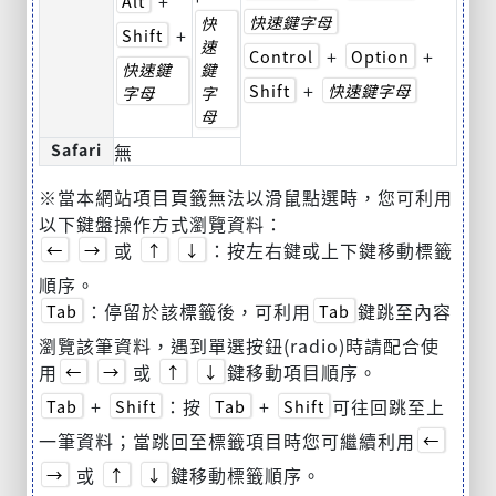
+
Alt
快速鍵字母
快
+
Shift
速
+
+
Control
Option
快速鍵
鍵
+
Shift
快速鍵字母
字母
字
母
Safari
無
※當本網站項目頁籤無法以滑鼠點選時，您可利用
以下鍵盤操作方式瀏覽資料：
或
：按左右鍵或上下鍵移動標籤
←
→
↑
↓
順序。
：停留於該標籤後，可利用
鍵跳至內容
Tab
Tab
瀏覽該筆資料，遇到單選按鈕(radio)時請配合使
用
或
鍵移動項目順序。
←
→
↑
↓
+
：按
+
可往回跳至上
Tab
Shift
Tab
Shift
一筆資料；當跳回至標籤項目時您可繼續利用
←
或
鍵移動標籤順序。
→
↑
↓