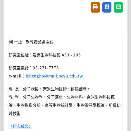
友善列印(開新視窗
分享至臉書(
分享至
何一正
副教授兼系主任
研究室位址：
農業生物科技館
A33 - 203
研究室電話：
05-271-7776
e-mail
：
ichengho@mail.ncyu.edu.tw
專 長：分子模擬、奈米生物技術、傳輸載體。
教 學：分子生物學、分子演化、生物材料、奈米生物科技概
論、生物影像分析、高等生物統計學、生物資訊學概論、組織切
片技術
〈研究成果〉