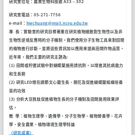
研究室位址：農業生物科技館 A33 – 302
研究室電話：05-271-7756
e-mail：
hwchuang@mail.ncyu.edu.tw
專 長：實驗室的研究目標著重在研究植物細胞對生物性以及非
生物性逆境反應時的分子機制。我們使用分子生物工具來對田間
的植物進行診斷，並將這些資訊加以應用來提高田間作物品質。
近年來，我們主要的研究主題為:
(1) 田間或貯運試驗中對蝴蝶蘭施用誘抗劑，以增進其抗病能力
和生長勢
(2) 研究LED燈在調節文心蘭生長、開花及促進蝴蝶蘭組織培養
苗的功效
(3) 分析大豆胜肽促進植物生長的分子機制及田間施用效果評
估。
教 學：植物生理學、遺傳學、分子生物學、植物營養學、花卉
學、安全農業、植物環境生理學特論
〈研究成果〉