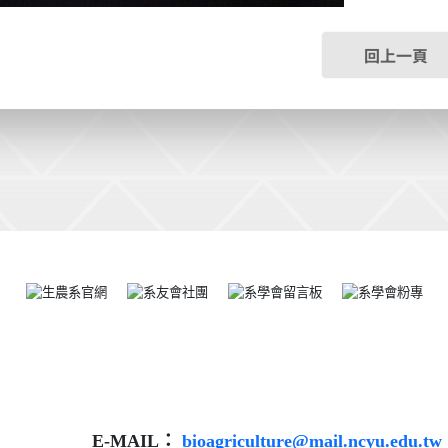
回上一頁
E-MAIL：
bioagriculture@mail.ncyu.edu.tw