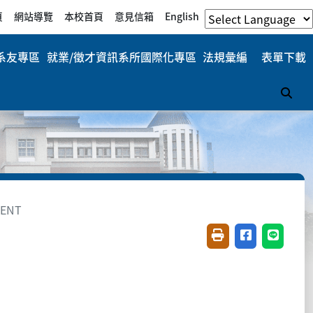
頁
網站導覽
本校首頁
意見信箱
English
系友專區
就業/徵才資訊
系所國際化專區
法規彙編
表單下載
搜
IENT
友善列印(開新視窗)
分享至臉書(開
分享至 L