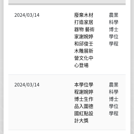
2024/03/14
廢棄木材
農業
打造家居
科學
器物 藝術
博士
家謝婉婷
學位
和邱俊壬
學程
木雕展新
營文化中
心登場
2024/03/14
本學位學
農業
程謝婉婷
科學
博士生作
博士
品入圍德
學位
國紅點設
學程
計大獎