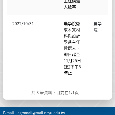
主任候選
人啟事
2022/10/31
農學院徵
農學
求木質材
院
料與設計
學系主任
候選人，
即日起至
11月25日
(五)下午5
時止
共
3
筆資料，目前在
1
/1頁
E-mail：agromail@mail.ncyu.edu.tw