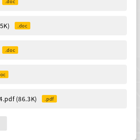
.doc
5K)
.doc
.doc
doc
 (86.3K)
.pdf