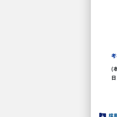
(
考
(
日
檔