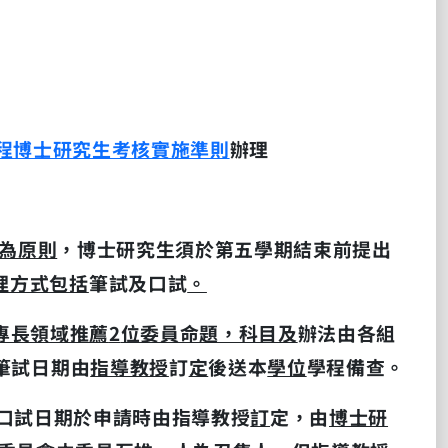
程博士研究生考核實施準則
辦理
為原則
，博士研究生須於第五學期結束前提出
理方式包括
筆試及口試
。
專長領域推薦
2
位委員命題，科目及
辦法由各組
筆試日期由
指導教授
訂
定
後送本
學位
學程備查
。
口試日期於申請時由指導教授
訂
定，由
博士研