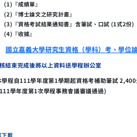
(1)
『成績單』
2)
『博士論文之研究計畫』
(3)
『資格考試結果通知書』含筆試、口試 (1式2份)
(4)
『收據』
國立嘉義大學研究生資格（學科）考、學位
核結束完成後將以上資料送學程辦公室
本學程自
111
學年度第
1
學期起資格考補助筆試
2,400
111
學年度第
1
次學程事務會議審議通過
)
案下載