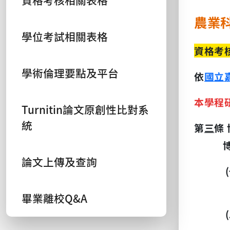
資格考核相關表格
農業
學位考試相關表格
資格考
學術倫理要點及平台
依
國立
本學程
Turnitin論文原創性比對系
統
第
三
條
論文上傳及查詢
(
畢業離校Q&A
(