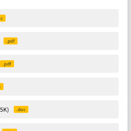
oc
.pdf
.pdf
x
5K)
.doc