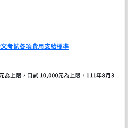
論文考試各項費用支給標準
元為上限，口試
10,000
元為上限，
111
年
8
月
3