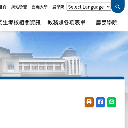
首頁
網站導覽
嘉義大學
農學院
究生考核相關資訊
教務處各項表單
農民學院
友善列印(開新視窗)
分享至臉書(開
分享至 L