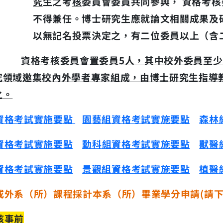
究
生之考
核
委員會委員共同參與，
資格考核
不得兼任。博士研究
生應就論文相關成果及
以無記名投票決定之，有二位委員以上（含
資格考核委員會置委員
5
人，其中校外委員至少
究領域邀集校內外學者專家組成，由博士研究生指導
之。
資格考試實施要點
園藝
組
資格考試實施要點
森林
資格考試實施要點
動科
組
資格考試實施要點
獸醫
資格考試實施要點
景觀組
資格考試實施要點
植醫
或外系（所）課程採計本系（所）畢業學分申請
(
請
核事前