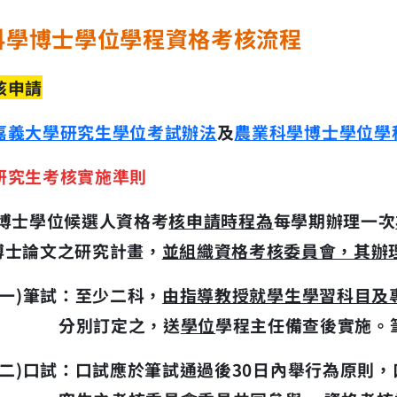
科學博士學位學程資格考核流程
核申請
嘉義大學研究生學位考試辦法
及
農業科學博士學位學
研究生考核實施準則
 博士學位候選人資格考
核申請時程為
每學期辦理一次
博士論文之研究計畫，
並組織資格考核委員會，其辦
一
)
筆試：至少二科，
由指導教授就學生學習科目及
分別訂定之，送
學位
學程主任
備查後實施。
二
)
口試：口試應於筆試通過後
30
日內舉行為原則，