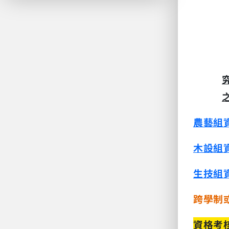
農藝組
木設
組
生技
組
跨學制
資格考