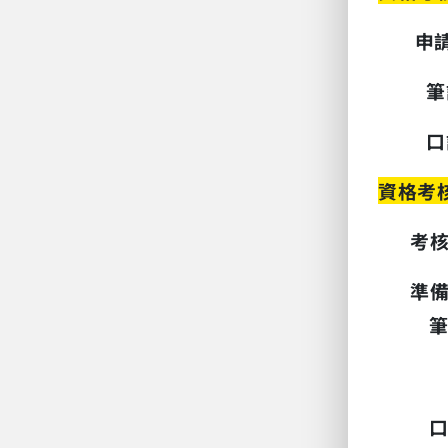
申
筆
口
資格考
考
準
筆
(
(
口