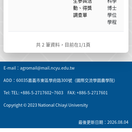
生參與活
科學
動、得獎
博士
調查單
學位
學程
共
2
筆資料，目前在
1
/1頁
E-mail：agromail@mail.ncyu.edu.tw
ADD：60035嘉義市東區學府路300號（國際交流學園農學院）
Tel: TEL: +886-5-2717602~7603 FAX: +886-5-2717601
Copyright © 2023 National Chiayi University
最後更新日期：2026.08.04