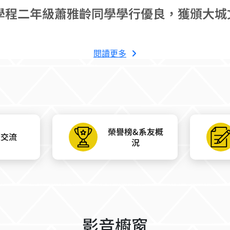
學程二年級蕭雅齡同學學行優良，獲頒大城
閱讀更多
榮譽榜&系友概
際交流
況
影音櫥窗