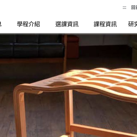
:::
回
息
學程介紹
選課資訊
課程資訊
研