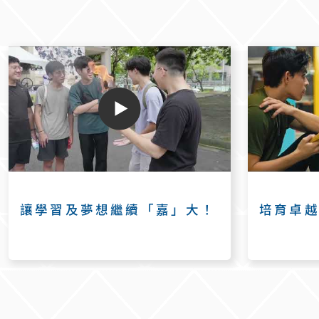
讓學習及夢想繼續「嘉」大！
培育卓