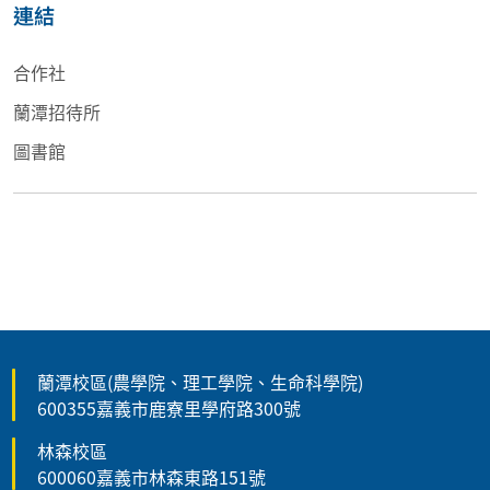
連結
合作社
蘭潭招待所
圖書館
蘭潭校區(農學院、理工學院、生命科學院)
600355嘉義市鹿寮里學府路300號
林森校區
600060嘉義市林森東路151號