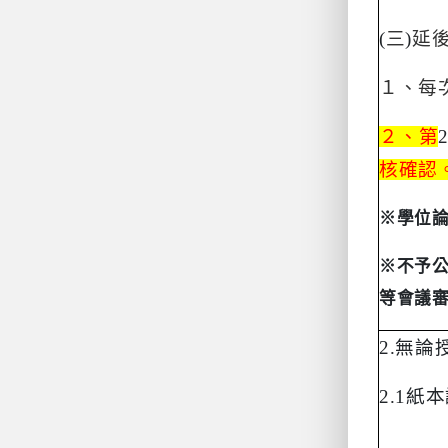
(
三
)
延
１、每
２、第
核確認
※學位
※不予
等會議
2.
無論
2.1
紙本