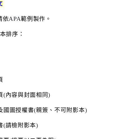
文
請依
APA
範例製作。
本排序：
頁
頁
(
內容與封面相同
)
及國圖授權書
(
親簽、不可附影本
)
書
(
請檢附影本
)