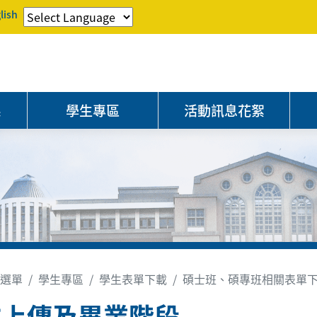
lish
系
學生專區
活動訊息花絮
選單
學生專區
學生表單下載
碩士班、碩專班相關表單
文上傳及畢業階段