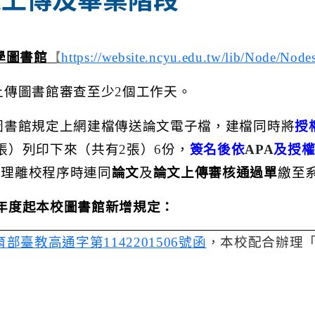
學圖書館
【
https://website.ncyu.edu.tw/lib/Node/Nod
上傳圖書館審查至少
2
個工作天。
圖書館規定上網建檔傳送論文電子檔，建檔同時將
授
張）列印下來（共有
2
張）
6
份，
簽名後依
APA
及授
辦理離校程序時連同
論文
及
論文上傳審核通過單
繳至
年度起本校圖書館新增規定：
育部臺教高通字第
1142201506
號函
，本校配合辦理