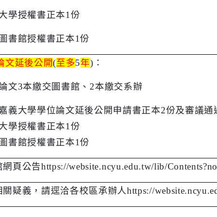
大學授權書正本
1
份
圖書館授權書正本
1
份
論文延後公開
(
至多
5
年
)
：
論文
3
本繳交圖書館、
2
本繳交系辦
嘉義大學學位論文延後公開申請書正本
2
份及審議通
大學授權書正本
1
份
圖書館授權書正本
1
份
館網頁公告
https://website.ncyu.edu.tw/lib/Contents?
相關疑義，請逕洽各校區承辦人
https://website.ncyu.