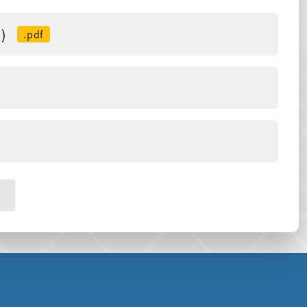
)
.pdf