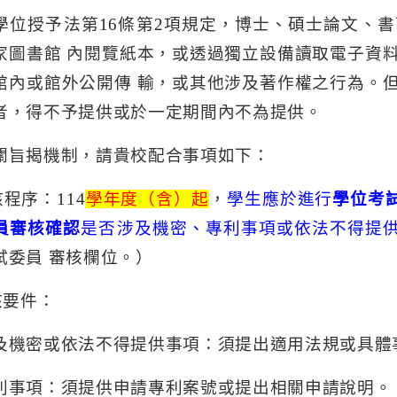
學位授予法第
16
條第
2
項規定，博士、碩士論文、書
家圖書館
內閱覽紙本，或透過獨立設備讀取電子資
館內或館外公開傳
輸，或其他涉及著作權之行為。
者，得不予提供或於一定期間內不為提供。
關旨揭機制，請貴校配合事項如下：
核程序：
114
學年度（含）起
，
學生應於進行
學位考
員審核確認
是否涉及機密、專利事項或依法不得提
試委員
審核欄位。）
核要件：
及機密或依法不得提供事項：須提出適用法規或具體
利事項：須提供申請專利案號或提出相關申請說明。