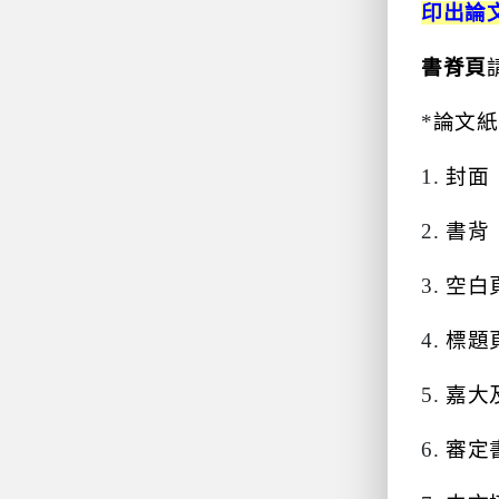
印出論
書脊頁
*
論文紙
1.
封面
2.
書背
3.
空白
4.
標題
5.
嘉大
6.
審定