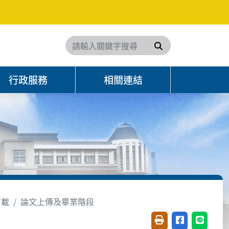
搜尋
行政服務
相關連結
下載
論文上傳及畢業階段
友善列印(開新視窗)
分享至臉書(開
分享至 L