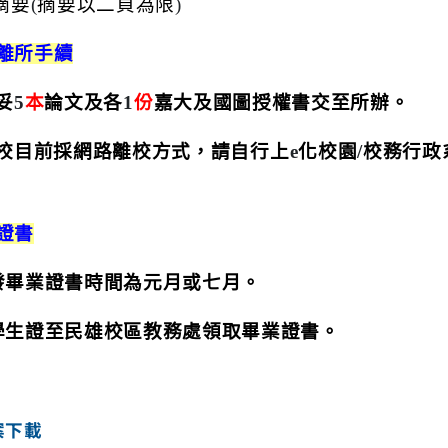
摘要
(
摘要以二頁為限
)
離所手續
妥
5
本
論文及各
1
份
嘉大及國圖授權書交至所辦。
校目前採網路離校方式，請自行上
e
化校園
/
校務行政
證書
發畢業證書時間為元月或七月。
學生證至民雄校區教務處領取畢業證書。
案下載