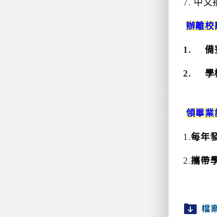
7.
中文
辦離校
1.
備
2.
學
領畢業
1
.
每年
2
.
攜帶
檔