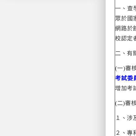
一、查
眾於國
網路於
校認定
二、有
(
一
)
審
考試委
增加考
(
二
)
審
１、涉
２、專