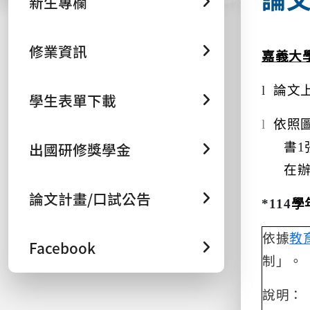
新生專欄
修業資訊
嘉義大
l
論文
學生表單下載
l
依照
出國研修獎學金
書
1
在
論文計畫/口試公告
*114
學
依據
教
Facebook
制」。
說明：