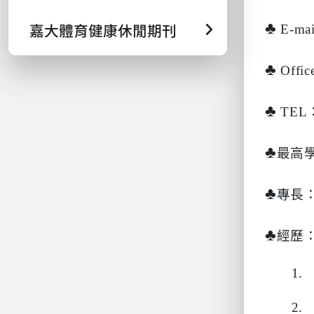
♣
嘉大體育健康休閒期刊
E-mai
♣
Offic
♣
TEL
♣
最高
♣
專長
♣
經歷：
1.
2.