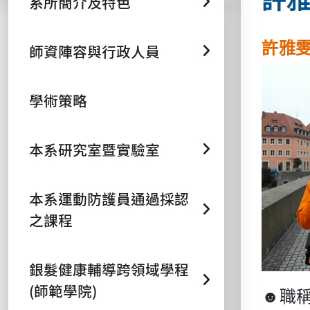
系所簡介及特色
許雅
師資陣容與行政人員
學術策略
本系研究室暨實驗室
本系運動防護員通過採認
之課程
銀髮健康輔導跨領域學程
(師範學院)
☻
職