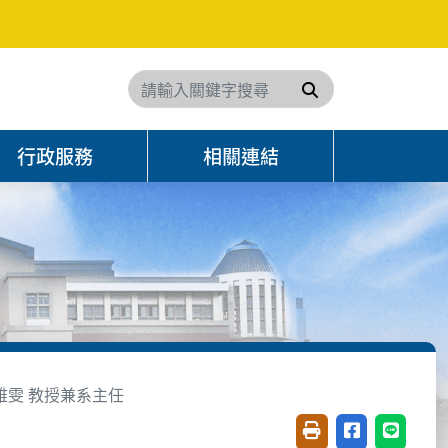
搜尋
行政服務
相關連結
雅雯 教授兼系主任
友善列印(開新視窗)
分享至臉書(開
分享至 L