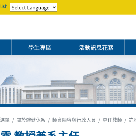
lish
系
學生專區
活動訊息花絮
選單
關於體健休系
師資陣容與行政人員
專任教師
許
雯 教授兼系主任