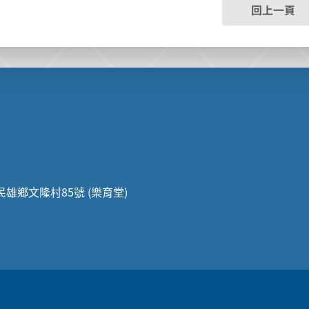
回上一頁
縣民雄鄉文隆村85號 (樂育堂)