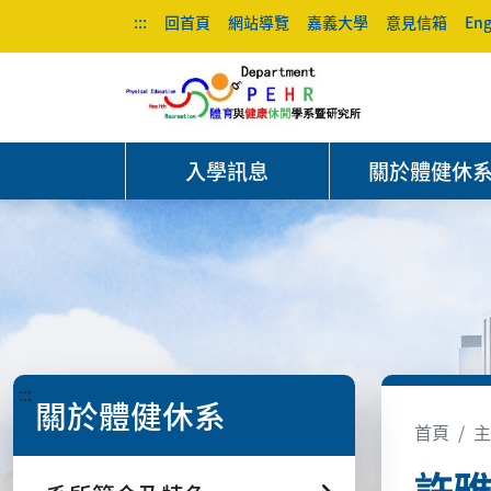
:::
回首頁
網站導覽
嘉義大學
意見信箱
Eng
入學訊息
關於體健休
:::
關於體健休系
首頁
主
許雅