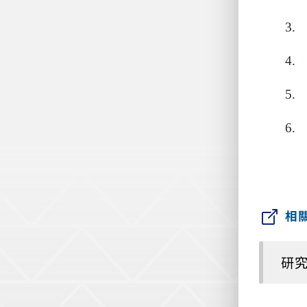
3.
4.
5.
6.
相
研