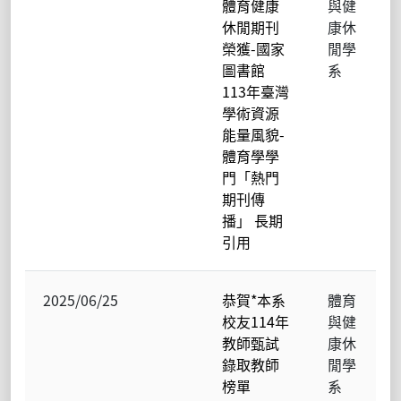
體育健康
與健
休閒期刊
康休
榮獲-國家
閒學
圖書館
系
113年臺灣
學術資源
能量風貌-
體育學學
門「熱門
期刊傳
播」 長期
引用
2025/06/25
恭賀*本系
體育
校友114年
與健
教師甄試
康休
錄取教師
閒學
榜單
系