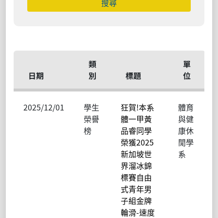
類
單
日期
別
標題
位
2025/12/01
學生
狂賀!本系
體育
榮譽
體一甲黃
與健
榜
品睿同學
康休
榮獲2025
閒學
新加坡世
系
界溜冰錦
標賽自由
式青年男
子組金牌
輪滑-速度