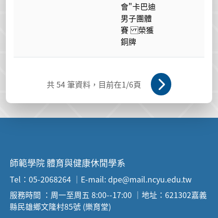
會"卡巴迪
男子團體
賽 榮獲
銅牌
共
54
筆資料，目前在
1
/6頁
師範學院 體育與健康休閒學系
Tel：05-2068264 ｜E-mail: dpe@mail.ncyu.edu.tw
服務時間 ：周一至周五 8:00--17:00 ｜地址：621302嘉義
縣民雄鄉文隆村85號 (樂育堂)