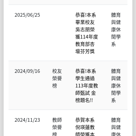
2025/06/25
恭喜!本系
體育
畢業校友
與健
吳志朋榮
康休
獲114年度
閒學
教育部杏
系
壇芬芳獎
2024/09/16
校友
恭喜!本系
體育
榮譽
學生通過
與健
榜
113年度教
康休
師甄試 金
閒學
榜題名!!
系
2024/11/23
教師
恭賀本系
體育
榮譽
倪瑛蓮教
與健
榜
師榮獲本
康休