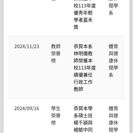
校113年度
閒學
優秀年輕
系
學者嘉禾
獎
2024/11/23
教師
恭賀本系
體育
榮譽
林明儒教
與健
榜
師榮獲本
康休
校113年度
閒學
績優兼任
系
行政工作
教師
2024/09/16
學生
恭賀本學
體育
榮譽
系碩士班
與健
榜
楊千潁與
康休
楊毓中同
閒學