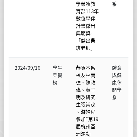
學榮獲教
系
育部113年
數位學伴
計畫傑出
典範獎-
「傑出帶
班老師」
2024/09/16
學生
恭賀本系
體育
榮譽
校友林雨
與健
榜
德、陳政
康休
偉、黃子
閒學
明及研究
系
生張崇茂
、游皓程
參加"第19
屆杭州亞
洲運動