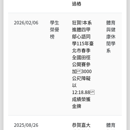
過樁
2026/02/06
學生
狂賀!本系
體育
榮譽
進體四甲
與健
榜
鄔心語同
康休
學115年臺
閒學
北市春季
系
全國田徑
公開賽參
加 3000
公尺障礙
以
12:18.88
成績榮獲
金牌
2025/08/26
恭賀嘉大
體育