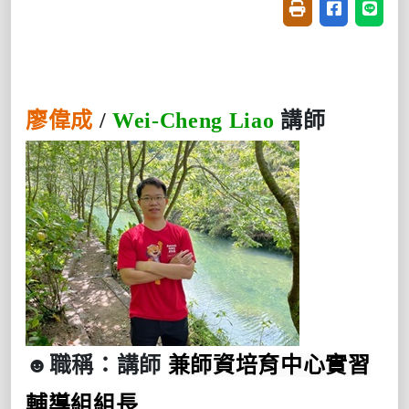
友善列印(開新視窗
分享至臉書(
分享至
廖偉成
/
Wei-Cheng Liao
講師
☻
職稱：講師
兼師資培育中心實習
輔導組組長