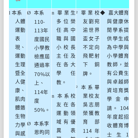
l
本系
Ø
本系
n
畢業生
²
畢業校
◆
嘉大體育
110-
人體
多位榮
友劉宛
與健康休
113
運動
任高中
渝世界
閒學系提
年
表
職與國
盃女子
供學生成
度國民
現、
小校長
不定向
為中學與
小學教
運動
主任及
飛靶射
小學體育
檢應屆
生理
在各大
下銅
教師，並
通過
率
70%
暨全
學任
有公費生
牌。
以
人健
與卓越師
教。
上
、
²
本系畢
康、
資培育獎
114
年
n
本系校
業校友
肌肉
學金申
度
友在各
吳志朋
104
體骼
請。
50%
。
運動領
榮獲教
生物
年度起招
域有優
育部
Ø
本系李
力學
收體育博
114
異表
年
恩昀同
1
與感
士生