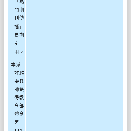
「熱
門期
刊傳
播」
長期
引
用。
l
本系
許雅
雯教
師獲
得教
育部
體育
署
111