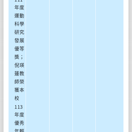
年度
運動
科學
研究
發展
優等
獎；
倪瑛
蓮教
師榮
獲本
校
113
年度
優秀
年輕