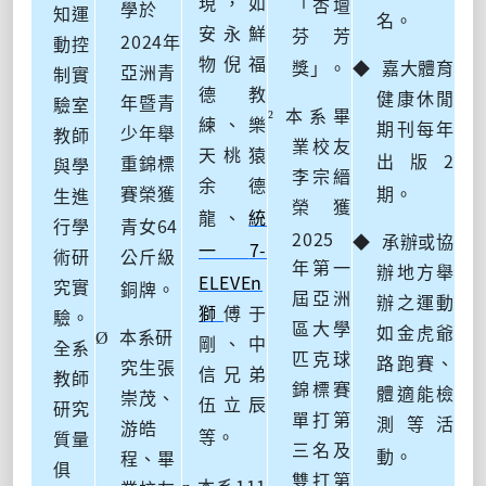
現，如
「杏壇
學於
知運
名。
安永鮮
芬芳
2024
年
動控
物倪福
獎」。
◆
嘉大體育
亞洲青
制實
德教
健康休閒
年暨青
驗室
²
本系畢
練、樂
期刊每年
少年舉
教師
業校友
天桃猿
2
出版
重錦標
與學
李宗縉
余德
賽榮獲
期。
生進
榮獲
龍、
統
64
行學
青女
2025
◆
承辦或協
7-
一
術研
公斤級
年第一
辦地方舉
ELEVEn
究實
銅牌。
屆亞洲
辦之運動
獅
傅于
驗。
區大學
如金虎爺
Ø
本系研
剛、中
全系
匹克球
路跑賽、
究生張
信兄弟
教師
錦標賽
體適能檢
崇茂、
伍立辰
研究
單打第
測等活
游皓
等。
質量
三名及
動。
程、畢
俱
雙打第
111