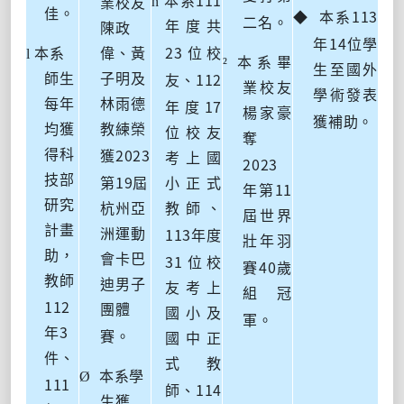
n
本系
業校友
113
佳。
◆
本系
二名。
年度共
陳政
14
年
位學
23
l
本系
偉、黃
位校
²
本系畢
生至國外
112
師生
子明及
友、
業校友
學術發表
17
每年
林雨德
年度
楊家豪
獲補助。
均獲
教練榮
位校友
奪
2023
得科
獲
考上國
2023
19
技部
第
屆
小正式
11
年第
研究
杭州亞
教師、
屆世界
計畫
113
洲運動
年度
壯年羽
助，
31
會卡巴
位校
40
賽
歲
教師
迪男子
友考上
組冠
112
團體
國小及
軍。
3
年
賽。
國中正
件、
式教
Ø
本系學
111
114
師、
生獲