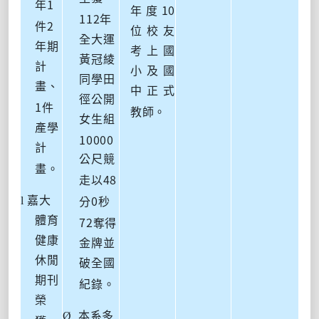
1
年
10
年度
112
年
2
件
位校友
全大運
年期
考上國
黃冠綾
計
小及國
同學田
畫、
中正式
徑公開
1
件
教師。
女生組
產學
10000
計
公尺競
畫。
48
走以
0
l
嘉大
分
秒
72
體育
奪得
健康
金牌並
休閒
破全國
期刊
紀錄。
榮
Ø
本系多