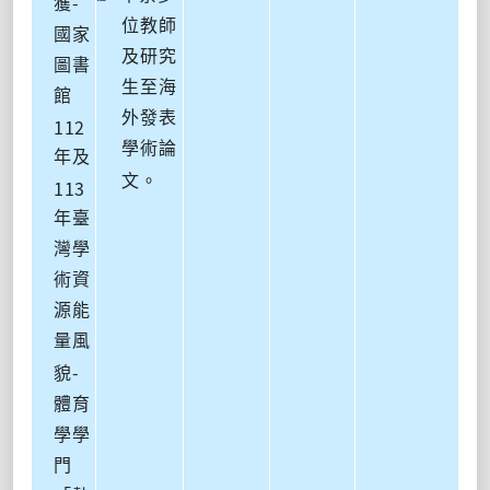
-
獲
位教師
國家
及研究
圖書
生至海
館
外發表
112
學術論
年及
文。
113
年臺
灣學
術資
源能
量風
-
貌
體育
學學
門