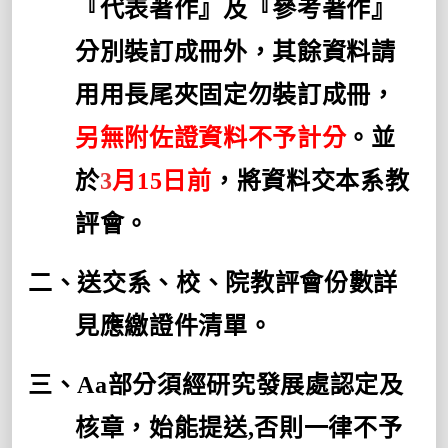
『代表著作』及『參考著作』
分別裝訂成冊外，其餘資料請
用用長尾夾固定勿裝訂成冊，
另無附佐證資料不予計分
。並
於
3
月
15
日前
，將資料交本系教
評會。
二、送交系、校、院教評會份數詳
見應繳證件清單。
三、
Aa
部分須經研究發展處認定及
核章，始能提送
,
否則一律不予