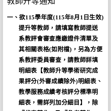
教師升等通知
一、欲
115
學年度
(115
年
8
月
1
日生效
)
提升等教師，請填寫教師提送
系教評會審查應繳證件清單及
其相關表格
(
如附檔
)
，另為方便
系教評委員審查，請教師詳填
明細表【教師升等學術研究成
果評分
(
外審成績除外
)
明細表、
教學服務成績考核評分標準明
細表，需詳列加分細目】，除