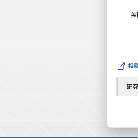
美
相
研