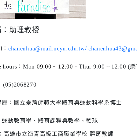
稱：助理教授
l
：
chanenhua@mail.ncyu.edu.tw/
chanenhua43@gma
e hours
：
Mon
09:00 ~ 12:00
、
Thur
9:00 ~ 12:00
(
樂
：
(05)2068270
學歷：
國立臺灣師範大學體育與運動科學系博士
：
運動教育學、
體
育課程與教學、籃球
：高雄市立海青高級工商職業學校
體育教師