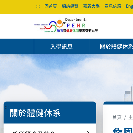
:::
回首頁
網站導覽
嘉義大學
意見信箱
Eng
入學訊息
關於體健休
:::
關於體健休系
首頁
主
詹恩