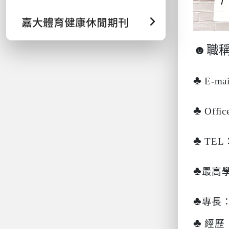
嘉大體育健康休閒期刊
☻
職
♣
E-mai
♣
Offic
♣
TEL
♣
最高
♣
專長
♣
經歷