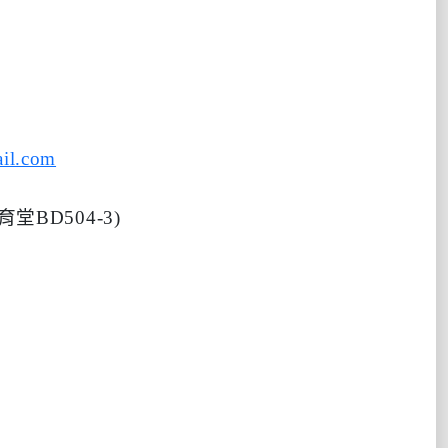
il.com
育堂
BD
504-3)