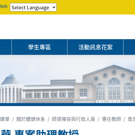
lish
系
學生專區
活動訊息花絮
選單
關於體健休系
師資陣容與行政人員
專任教師
詹
華 專案助理教授