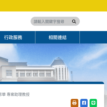
搜尋
行政服務
相關連結
恩華 專案助理教授
友善列印(開新視窗)
分享至臉書(開
分享至 L