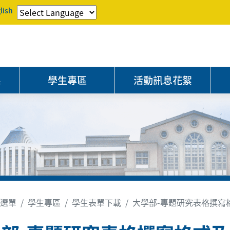
lish
系
學生專區
活動訊息花絮
選單
學生專區
學生表單下載
大學部-專題研究表格撰寫