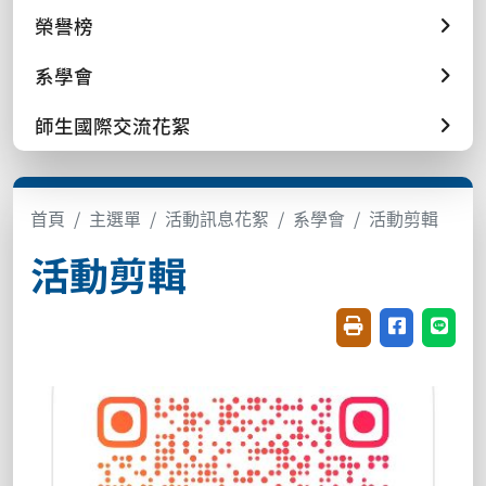
榮譽榜
系學會
師生國際交流花絮
首頁
主選單
活動訊息花絮
系學會
活動剪輯
活動剪輯
友善列印(開新視窗
分享至臉書(
分享至