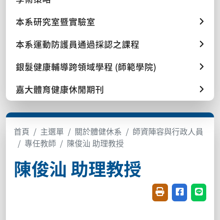
本系研究室暨實驗室
本系運動防護員通過採認之課程
銀髮健康輔導跨領域學程 (師範學院)
嘉大體育健康休閒期刊
首頁
主選單
關於體健休系
師資陣容與行政人員
專任教師
陳俊汕 助理教授
陳俊汕 助理教授
友善列印(開新視窗
分享至臉書(
分享至