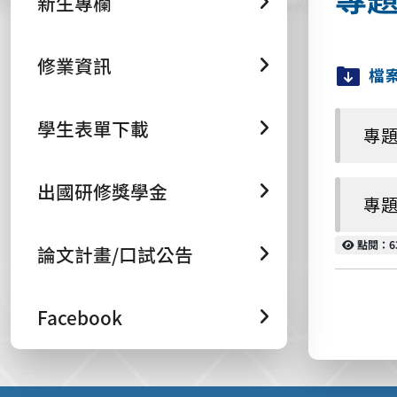
新生專欄
修業資訊
檔
學生表單下載
專題
出國研修獎學金
專題
點閱
點閱：6
論文計畫/口試公告
Facebook