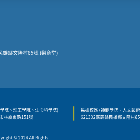
縣民雄鄉文隆村85號 (樂育堂)
農學院、理工學院、生命科學院)
民雄校區 (師範學院、人文藝術
義市林森東路151號
621302嘉義縣民雄鄉文隆村8
t © 2024 All Rights