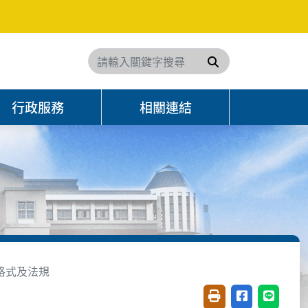
搜尋
行政服務
相關連結
格式及法規
友善列印(開新視窗)
分享至臉書(開
分享至 L