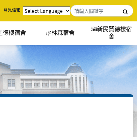
意見信箱
搜
🌇新民賢德樓宿
進德樓宿舍
🌿林森宿舍
舍