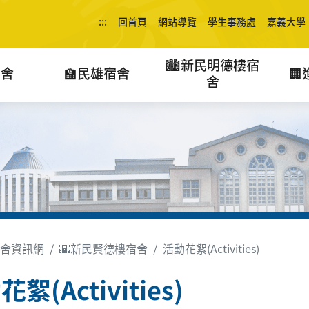
:::
回首頁
網站導覽
學生事務處
嘉義大學
🏙️新民明德樓宿
宿舍
🏫民雄宿舍

舍
舍資訊網
🌇新民賢德樓宿舍
活動花絮(Activities)
絮(Activities)