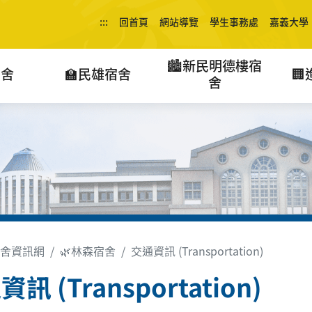
:::
回首頁
網站導覽
學生事務處
嘉義大學
🏙️新民明德樓宿
宿舍
🏫民雄宿舍

舍
舍資訊網
🌿林森宿舍
交通資訊 (Transportation)
訊 (Transportation)