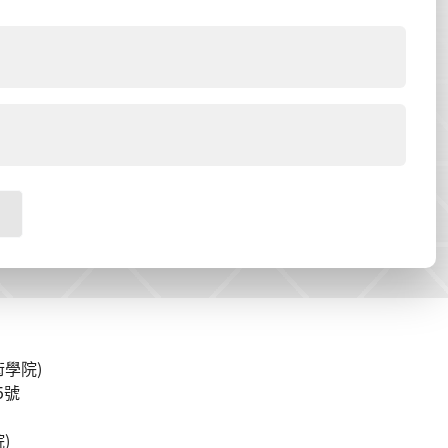
學院)
5號
)