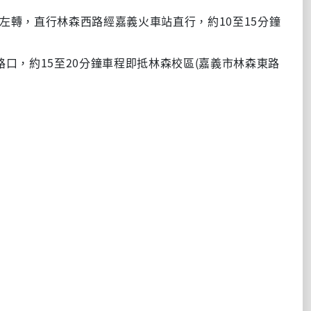
10
15
左轉，直行林森西路經嘉義火車站直行，約
至
分鐘
15
20
(
路口，約
至
分鐘車程即抵林森校區
嘉義市林森東路