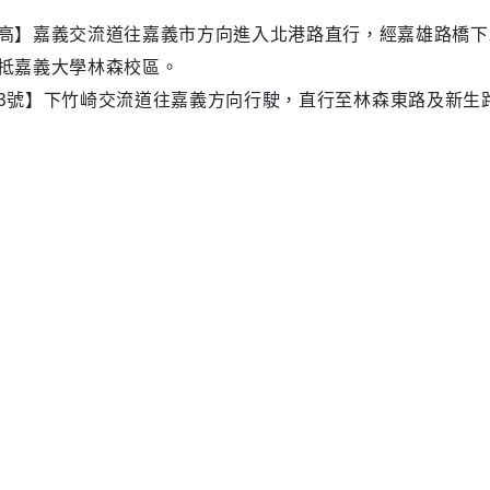
高】嘉義交流道往嘉義市方向進入北港路直行，經嘉雄路橋下
抵嘉義大學林森校區。
3
號】下竹崎交流道往嘉義方向行駛，直行至林森東路及新生