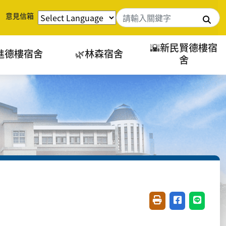
意見信箱
搜
🌇新民賢德樓宿
進德樓宿舍
🌿林森宿舍
舍
友善列印(開新視窗)
分享至臉書(開
分享至 L