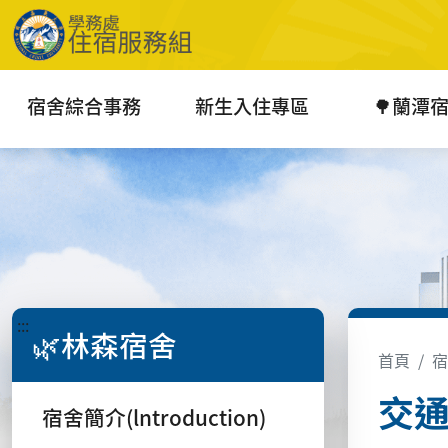
宿舍綜合事務
新生入住專區
🌳蘭潭
:::
🌿林森宿舍
首頁
宿
交通資
宿舍簡介(lntroduction)