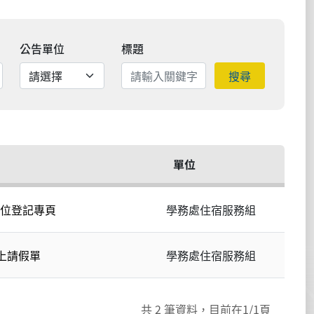
公告單位
標題
搜尋
單位
床位登記專頁
學務處住宿服務組
上請假單
學務處住宿服務組
共
2
筆資料，目前在
1
/1頁