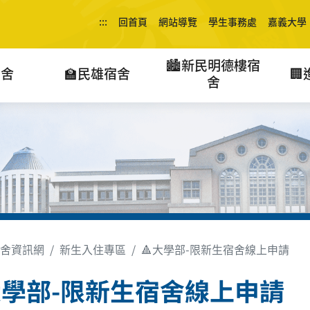
:::
回首頁
網站導覽
學生事務處
嘉義大學
🏙️新民明德樓宿
宿舍
🏫民雄宿舍

舍
舍資訊網
新生入住專區
🔺大學部-限新生宿舍線上申請
大學部-限新生宿舍線上申請