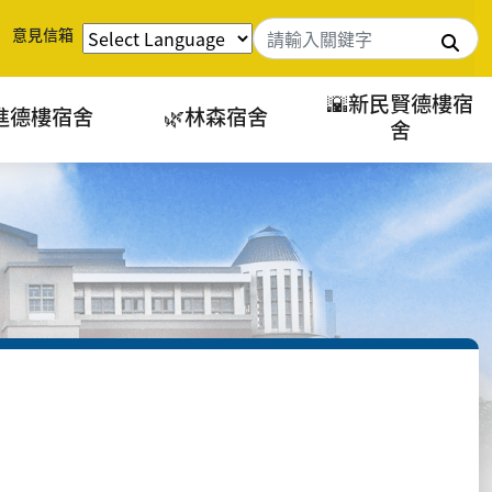
意見信箱
搜
🌇新民賢德樓宿
進德樓宿舍
🌿林森宿舍
舍