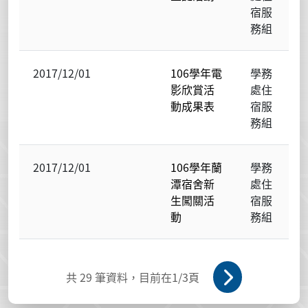
宿服
務組
2017/12/01
106學年電
學務
影欣賞活
處住
動成果表
宿服
務組
2017/12/01
106學年蘭
學務
潭宿舍新
處住
生闖關活
宿服
動
務組
共
29
筆資料，目前在
1
/3頁