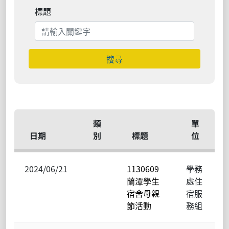
標題
搜尋
類
單
日期
別
標題
位
2024/06/21
1130609
學務
蘭潭學生
處住
宿舍母親
宿服
節活動
務組