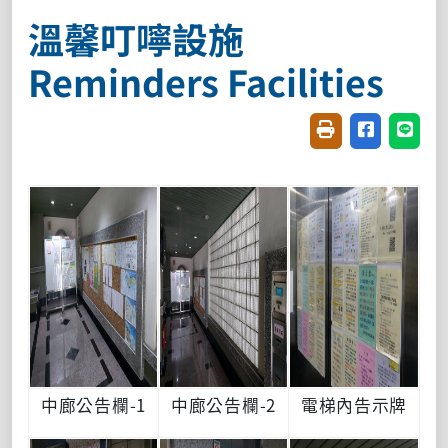
溫馨叮嚀設施
Reminders Facilities
友善列印(開新視窗
分享至臉書(
分享至
中廊公告欄-1
中廊公告欄-2
電梯內告示牌