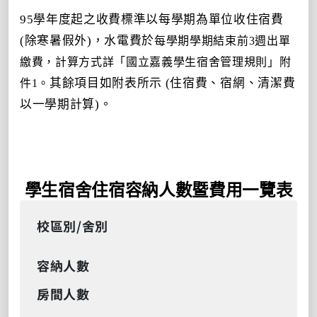
95
學年度起之收費標準以每學期為單位收住宿費
(
除寒暑假外
)
，水電費於
每學期學期結束前
3
週出單
繳費，計算方式詳
「國立嘉義學生宿舍管理規則」附
其餘項目如附表所示
(
住宿費、宿網、清潔費
件1
。
以一學期計算
)
。
學生宿舍住宿容納人數暨費用一覽表
校區別/舍別
容納人數
房間人數