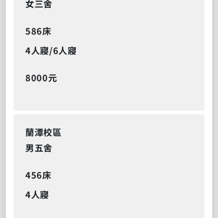
女三舍
586床
4人寢/6人寢
8000元
蘭潭校區
男五舍
456床
4人寢