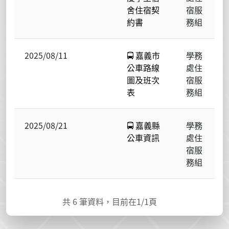
舍住宿契
宿服
約書
務組
2025/08/11
🚍 嘉義市
學務
公車路線
處住
圖及班次
宿服
表
務組
2025/08/21
🚍 嘉義縣
學務
公車資訊
處住
宿服
務組
共
6
筆資料，目前在
1
/1頁