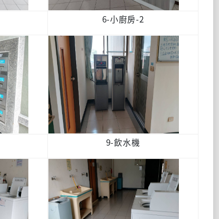
6-小廚房-2
9-飲水機