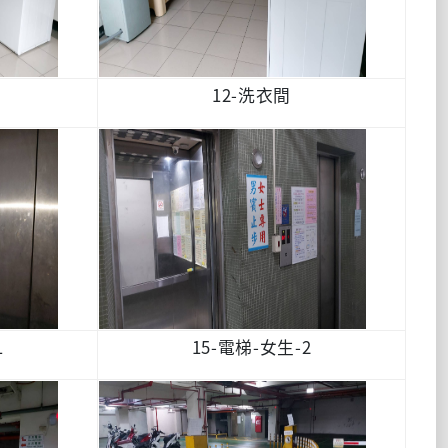
12-洗衣間
1
15-電梯-女生-2