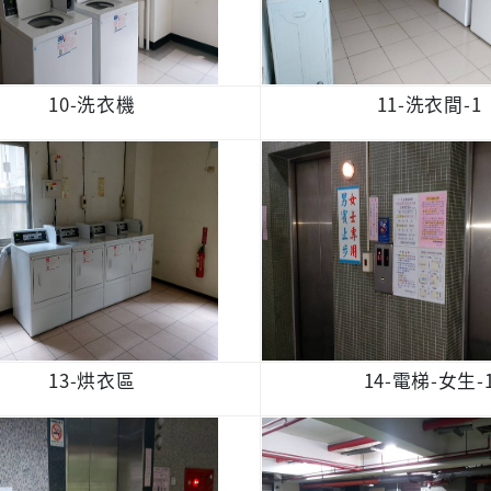
10-洗衣機
11-洗衣間-1
13-烘衣區
14-電梯-女生-