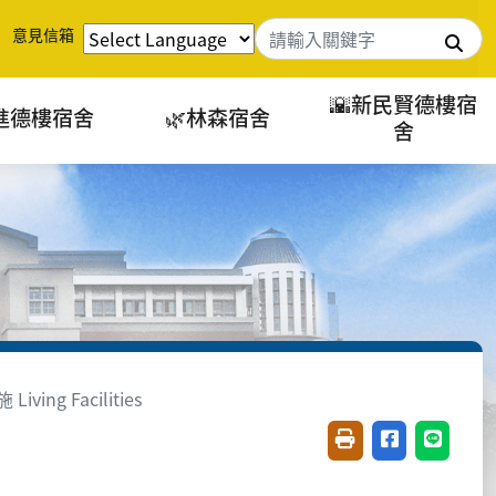
意見信箱
搜
🌇新民賢德樓宿
進德樓宿舍
🌿林森宿舍
舍
ving Facilities
友善列印(開新視窗)
分享至臉書(開
分享至 L