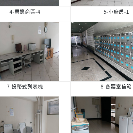
4-周邊商區-4
5-小廚房-1
7-投幣式列表機
8-各寢室信箱