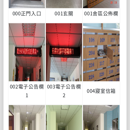
000正門入口
001玄關
001舍區公佈欄
002電子公告欄
003電子公告欄
004寢室信箱
1
2