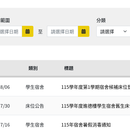
期範圍
分類
日期範圍結束
至
日期範圍開始
日期範圍結束
類別
標題
08/06
學生宿舍
115學年度第1學期宿舍候補床位
07/30
床位公告
115學年度進德樓學生宿舍舊生
07/16
學生宿舍
115年宿舍暑假消毒通知