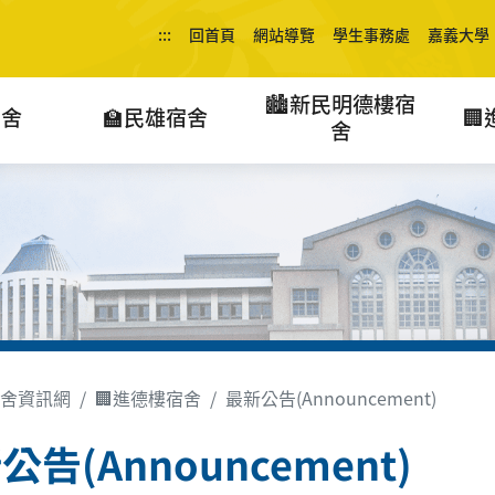
:::
回首頁
網站導覽
學生事務處
嘉義大學
🏙️新民明德樓宿
宿舍
🏫民雄宿舍

舍
舍資訊網
🏢進德樓宿舍
最新公告(Announcement)
公告(Announcement)