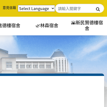
意見信箱
搜
🌇新民賢德樓宿
進德樓宿舍
🌿林森宿舍
舍