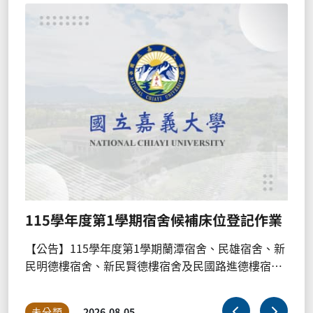
115學年度第1學期宿舍候補床位登記作業
【
【公告】115學年度第1學期蘭潭宿舍、民雄宿舍、新
【11
民明德樓宿舍、新民賢德樓宿舍及民國路進德樓宿舍
至9月6日止，
候補床位登記作業，請查照。.pdf
28
休， 若需辦公請避開以上時間，造成不便請
未分類
2026.08.05
未