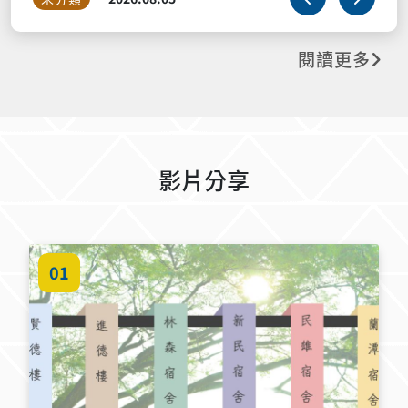
謝。 備註：暑假期間若需辦公，請先聯繫承
時間
閱讀更多
影片分享
01