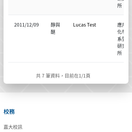
所
2011/12/09
醇與
Lucas Test
應用
醚
化學
系暨
研究
所
共
7
筆資料，目前在
1
/1頁
校務
嘉大校訊