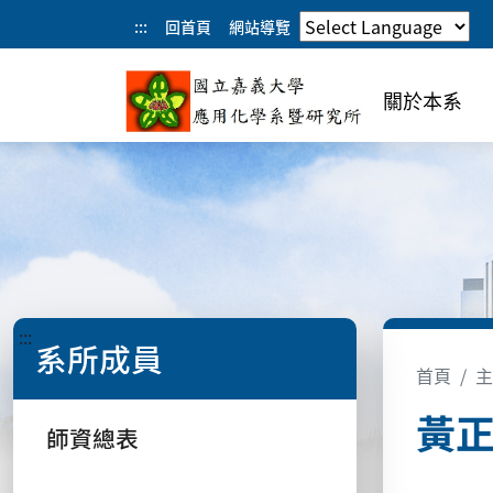
:::
回首頁
網站導覽
關於本系
:::
系所成員
首頁
主
黃
師資總表