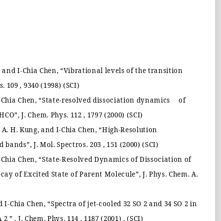
 and I-Chia Chen,
“
Vibrational levels of the transition
s. 109 , 9340 (1998) (SCI)
-Chia Chen,
“
State-resolved dissociation dynamics
of
 +HCO
”
, J. Chem. Phys. 112 , 1797 (2000) (SCI)
 A. H. Kung, and I-Chia Chen,
“
High-Resolution
and bands
”
, J. Mol. Spectros. 203 , 151 (2000) (SCI)
-Chia Chen,
“
State-Resolved Dynamics of Dissociation of
ay of Excited State of Parent Molecule
”
, J. Phys. Chem. A.
d I-Chia Chen,
“
Spectra of jet-cooled 32 SO 2 and 34 SO 2 in
A 2
”
, J. Chem. Phys. 114 , 1187 (2001) . (SCI)