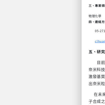
三、專業領
物理化學
四、連絡方式（
05-27
clhua
五、研
目前主要
奈米科技
激發基質
出奈米
在未來
子合成