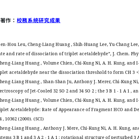
刊著作：
校務系統研究成果
en-Hou Leu, Cheng-Liang Huang , Shih-Huang Lee, Yu-Chang Lee,
ate and rate of dissociation of triplet acetaldehyde
”
, J. Chem. Phy
heng-Liang Huang , Volume Chien, Chi-Kung Ni, A. H. Kung, and I
iplet acetaldehyde near the dissociation threshold to form CH 3
heng-Liang Huang , Shan-Shan Ju, Anthony J. Merer, Chi-Kung Ni,
ectroscopy of Jet-Cooled 32 SO 2 and 34 SO 2 ; the 3 B 1 - 1 A 1 , 
heng-Liang Huang , Volume Chien, Chi-Kung Ni, A. H. Kung, and I
iplet Acetaldehyde: Rate of Appearance of Fragment HCO and Dec
4 , 10362 (2000). (SCI)
heng-Liang Huang , Anthony J. Mere, Chi-Kung Ni, A. H. Kung, an
stems 3 B 1 and 3 A 2 - 1 A 1 : rotational structure of perturbed 3 