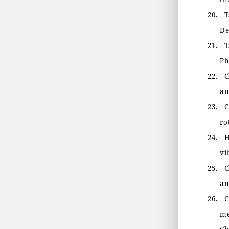
20.
T
De
21.
T
Ph
22.
C
an
23.
C
ro
24.
H
vi
25.
C
an
26.
C
me