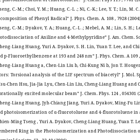
seng, C.-M.; Choi, Y. M.; Huang, C.-L .; Ni, C.-K.; Lee, Y. T.; Lin, M. C
composition of Phenyl Radical
”
J. Phys. Chem. A. 108 , 7928 (2004
seng, C.-M.; Dyakov, Y. A.; Huang, C.-L .; Mebel, A. M.; Lin, S. H.; Lee
otodissociation of Aniline and 4-Methylpyridine
”
J. Am. Chem. So
heng-Liang Huang, Yuri A. Dyakov, S. H. Lin, Yuan T. Lee, and Ch
d p-Fluoroethylbenzene at 193 and 248 nm
”
J. Phys. Chem. A 109 ,
heng-Liang Huang a, Chen-Lin Liu b, Chi-Kung Ni b, Jon T. Houge
tors: Torsional analysis of the LIF spectrum of biacetyl
”
J. Mol. S
su-Chen Hsu, Jia-Jia Lyu, Chen-Lin Liu, Cheng-Liang Huang and 
brationally excited molecular beam
”
J. Chem. Phys
. 124 , 054301 
heng-Liang Huang, Jyh-Chiang Jiang, Yuri A. Dyakov, Ming-Fu Lin
d photoisomerization of α-fluorotoluene and 4-fluorotoluene i
hien-Ming Tseng , Yuri A. Dyakov, Cheng-Liang Huang, Yuan T. L
mbered Ring in the Photoisomerization and Photodissociation 