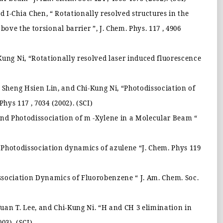
d I-Chia Chen,
“
Rotationally resolved structures in the
 above the torsional barrier
”
, J. Chem. Phys. 117 , 4906
-Kung Ni,
“
Rotationally resolved laser induced fluorescence
, Sheng Hsien Lin, and Chi-Kung Ni,
“
Photodissociation of
Phys 117 , 7034 (2002). (SCI)
nd Photodissociation of m -Xylene in a Molecular Beam
“
Photodissociation dynamics of azulene
“
J. Chem. Phys 119
ssociation Dynamics of Fluorobenzene
“
J. Am. Chem. Soc.
Yuan T. Lee, and Chi-Kung Ni.
“
H and CH 3 elimination in
03). (SCI)