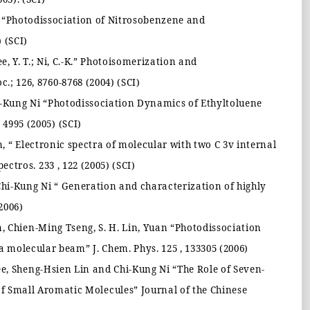
.
“
Photodissociation of Nitrosobenzene and
) (SCI)
, Y. T.; Ni, C.-K.
”
Photoisomerization and
c.; 126, 8760-8768 (2004) (SCI)
i-Kung Ni
“
Photodissociation Dynamics of Ethyltoluene
 4995 (2005) (SCI)
n,
“
Electronic spectra of molecular with two C 3v internal
pectros. 233 , 122 (2005) (SCI)
Chi-Kung Ni
“
Generation and characterization of highly
(2006)
, Chien-Ming Tseng, S. H. Lin, Yuan
“
Photodissociation
n a molecular beam
”
J. Chem. Phys
. 125 , 133305 (2006)
ee, Sheng-Hsien Lin and Chi-Kung Ni
“
The Role of Seven-
of Small Aromatic Molecules
”
Journal of the Chinese