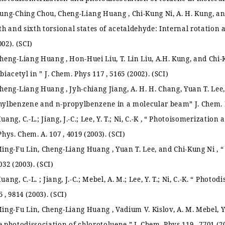
ung-Ching Chou, Cheng-Liang Huang , Chi-Kung Ni, A. H. Kung, an
fth and sixth torsional states of acetaldehyde: Internal rotation
002). (SCI)
heng-Liang Huang , Hon-Huei Liu, T. Lin Liu, A.H. Kung, and Chi
 biacetyl in
”
J. Chem. Phys 117 , 5165 (2002). (SCI)
heng-Liang Huang , Jyh-chiang Jiang, A. H. H. Chang, Yuan T. Lee
hylbenzene and n-propylbenzene in a molecular beam
”
J. Chem. 
uang, C.-L.; Jiang, J.-C.; Lee, Y. T.; Ni, C.-K ,
“
Photoisomerization a
 Phys. Chem. A. 107 , 4019 (2003). (SCI)
ing-Fu Lin, Cheng-Liang Huang , Yuan T. Lee, and Chi-Kung Ni ,
“
2032 (2003). (SCI)
uang, C.-L. ; Jiang, J.-C.; Mebel, A. M.; Lee, Y. T.; Ni, C.-K.
“
Photodi
5 , 9814 (2003). (SCI)
ing-Fu Lin, Cheng-Liang Huang , Vadium V. Kislov, A. M. Mebel, 
e photodissociation of chlorotoluene.
”
J. Chem. Phys 119 , 7701 (20