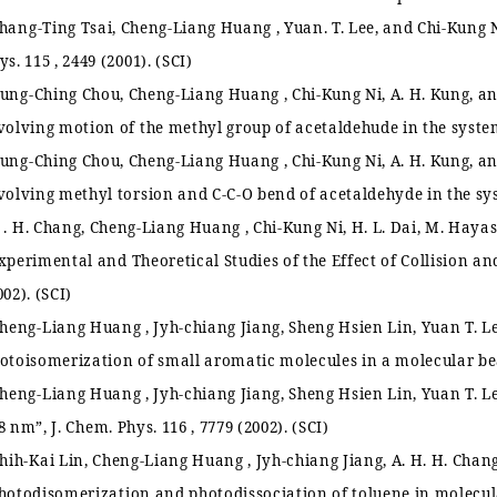
hang-Ting Tsai, Cheng-Liang Huang , Yuan. T. Lee, and Chi-Kung 
ys. 115 , 2449 (2001). (SCI)
ung-Ching Chou, Cheng-Liang Huang , Chi-Kung Ni, A. H. Kung, a
volving motion of the methyl group of acetaldehude in the syst
ung-Ching Chou, Cheng-Liang Huang , Chi-Kung Ni, A. H. Kung, a
volving methyl torsion and C-C-O bend of acetaldehyde in the s
 . H. Chang, Cheng-Liang Huang , Chi-Kung Ni, H. L. Dai, M. Hayashi
xperimental and Theoretical Studies of the Effect of Collision 
002). (SCI)
heng-Liang Huang , Jyh-chiang Jiang, Sheng Hsien Lin, Yuan T. L
otoisomerization of small aromatic molecules in a molecular b
heng-Liang Huang , Jyh-chiang Jiang, Sheng Hsien Lin, Yuan T. L
8 nm
”
, J. Chem. Phys. 116 , 7779 (2002). (SCI)
hih-Kai Lin, Cheng-Liang Huang , Jyh-chiang Jiang, A. H. H. Chang
hotodisomerization and photodissociation of toluene in molecu