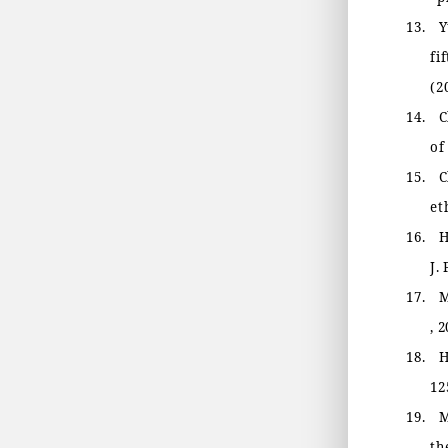
13.
Y
fi
(2
14.
C
of
15.
C
et
16.
H
J.
17.
M
, 
18.
H
12
19.
M
th