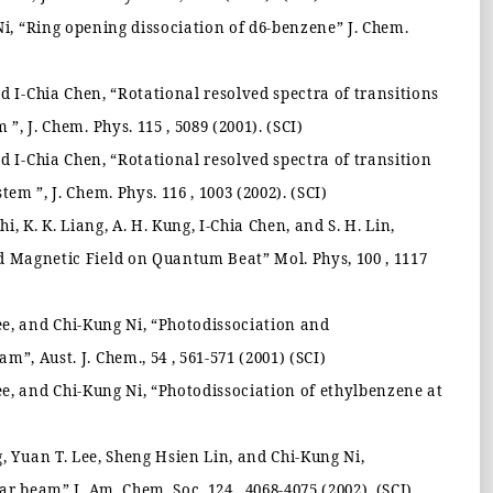
Ni,
“
Ring opening dissociation of d6-benzene
”
J. Chem.
nd I-Chia Chen,
“
Rotational resolved spectra of transitions
em
”
, J. Chem. Phys. 115 , 5089 (2001). (SCI)
nd I-Chia Chen,
“
Rotational resolved spectra of transition
ystem
”
, J. Chem. Phys. 116 , 1003 (2002). (SCI)
, K. K. Liang, A. H. Kung, I-Chia Chen, and S. H. Lin,
and Magnetic Field on Quantum Beat
”
Mol. Phys, 100 , 1117
ee, and Chi-Kung Ni,
“
Photodissociation and
eam
”
, Aust. J. Chem., 54 , 561-571 (2001) (SCI)
ee, and Chi-Kung Ni,
“
Photodissociation of ethylbenzene at
, Yuan T. Lee, Sheng Hsien Lin, and Chi-Kung Ni,
lar beam
”
J. Am. Chem. Soc. 124 , 4068-4075 (2002). (SCI)