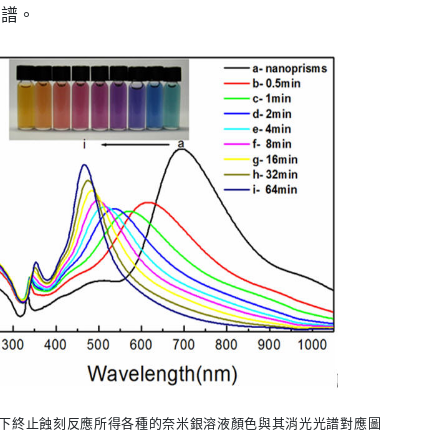
光譜。
下終止蝕刻反應所得各種的奈米銀溶液顏色與其消光光譜對應圖