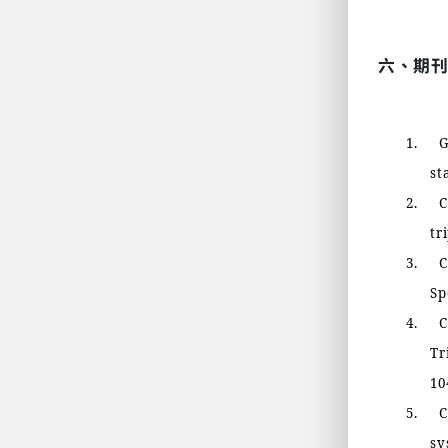
六、期
1.
G
st
2.
C
tr
3.
C
Sp
4.
C
Tr
10
5.
C
sy