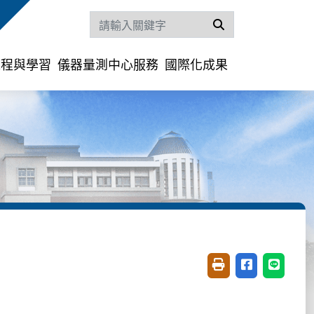
搜尋
課程與學習
儀器量測中心服務
國際化成果
友善列印(開新視窗)
分享至臉書(開
分享至 L