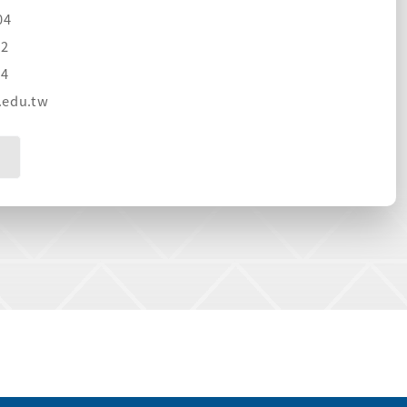
04
2
4
edu.t
w