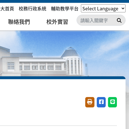
嘉大首頁
校務行政系統
輔助教學平台
搜
聯絡我們
校外實習
友善列印(開新視窗)
分享至臉書(開
分享至 L