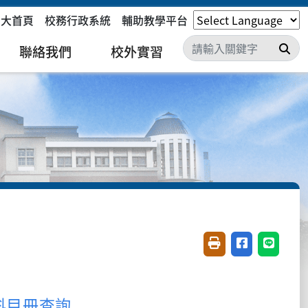
嘉大首頁
校務行政系統
輔助教學平台
搜
聯絡我們
校外實習
友善列印(開新視窗)
分享至臉書(開
分享至 L
科目冊查詢