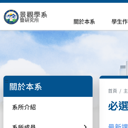
關於本系
學生作
:::
關於本系
首頁
主
必
系所介紹
系所成員
最新課