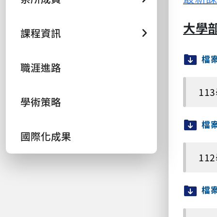
大學
課程資訊
檔
職涯進路
11
學術策略
檔
國際化成果
11
檔