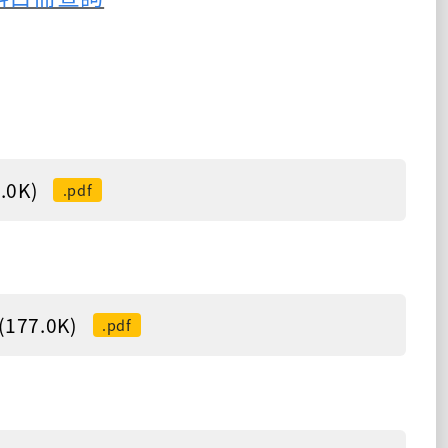
0K)
.pdf
77.0K)
.pdf