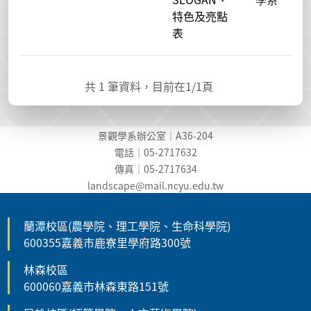
特色及亮點
表
共
1
筆資料，目前在
1
/1頁
景觀學系辦公室｜A36-204
電話｜05-2717632
傳真｜05-2717634
landscape@mail.ncyu.edu.t
w
蘭潭校區(農學院、理工學院、生命科學院)
600355嘉義市鹿寮里學府路300號
林森校區
600060嘉義市林森東路151號